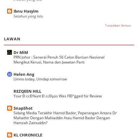
Ibnu Hasyim
Setahun yang lalu
Tunjukkan Semua
LAWAN
Dr MiM
PRN Johor : Senarai Penuh 56 Calon Barisan Nasional
Mengikut Kerusi, Nama dan Jawatan Parti
Helen Ang
Umno today, Umdap tomorrow
REZQEEN HILL
Your Ð ccÐ¾unt Ð ccÐµss Was FlÐ°gged for Review
SnapShot
Sidang Media Terakhir Hamid Bador, Peperangan Antara Dr
Mahathir Dengan Mahiaddin Atau Hamid Bador Dengan
Hamzah Zainuddin?
KL CHRONICLE