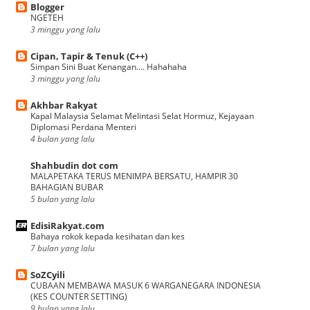
Blogger
NGETEH
3 minggu yang lalu
Cipan, Tapir & Tenuk (C++)
Simpan Sini Buat Kenangan.... Hahahaha
3 minggu yang lalu
Akhbar Rakyat
Kapal Malaysia Selamat Melintasi Selat Hormuz, Kejayaan
Diplomasi Perdana Menteri
4 bulan yang lalu
Shahbudin dot com
MALAPETAKA TERUS MENIMPA BERSATU, HAMPIR 30
BAHAGIAN BUBAR
5 bulan yang lalu
EdisiRakyat.com
Bahaya rokok kepada kesihatan dan kes
7 bulan yang lalu
SoZCyili
CUBAAN MEMBAWA MASUK 6 WARGANEGARA INDONESIA
(KES COUNTER SETTING)
9 bulan yang lalu