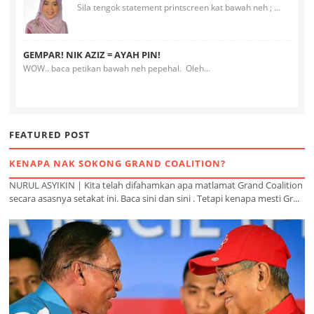
Sila tengok statement printscreen kat bawah neh ; ...
GEMPAR! NIK AZIZ = AYAH PIN!
WOW.. baca petikan bawah neh pepehal. Oleh...
FEATURED POST
KENAPA NAK SOKONG GRAND COALITION?
NURUL ASYIKIN | Kita telah difahamkan apa matlamat Grand Coalition
secara asasnya setakat ini. Baca sini dan sini . Tetapi kenapa mesti Gr...