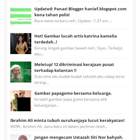
Updated: Panas! Blogger hanief.blogspot.com
kena tahan polis!
Baca tweet terbaru neh ; Update : 1.37 am. ...
Hot! Gambar lucah artis katrina kamelia
terdedah..!
Korang tengok gambar bawah neh ; Siyes. Terkejut
aku...
Meletup! 12 dikriminasi kerajaan pusat
terhadap kelantan !!
Dulu time aku budak-budak sekolah aku cakap terus
terang...
Gambar papagomo bersama keluarga.
Ini ialah gambar papa gomo bersama ahli
keluarganya...
Ibrahim Ali minta tubuh suruhanjaya lucut kerakyatan!
WOW.. Ibrahim Ali.. baru-baru ini dalam parlimen telah...
Jangan mengecam Ustazah Siti Nor bahyah.