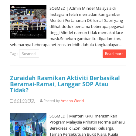
SOSMED | Admin Mindef Malaysia di
Instagram telah memadamkan gambar
Menteri Pertahanan DS Ismail Sabri yang
dilihat duduk bersama beberapa pegawai
tinggi Mindef namun tidak memakai face
mask.Sebelum gambar itu dipadamkan,
sebenarnya beberapa netizens terlebih dahulu tangkaplayar...
Tag :
Sosmed
Read more
Zuraidah Rasmikan Aktiviti Berbasikal
Beramai-Ramai, Langgar SOP Atau
Tidak?
6:01:00 PTG
Posted by
Ameno World
SOSMED | Menteri KPKT merasmikan
Program Malaysia Prihatin Norma Baharu
Berekreasi di Zon Rekreasi Keluarga,
Taman Persekutuan Bukit Kiara, Kuala