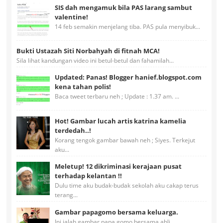
SIS dah mengamuk bila PAS larang sambut
valentine!
14 feb semakin menjelang tiba. PAS pula menyibuk...
Bukti Ustazah Siti Norbahyah di fitnah MCA!
Sila lihat kandungan video ini betul-betul dan fahamilah...
Updated: Panas! Blogger hanief.blogspot.com
kena tahan polis!
Baca tweet terbaru neh ; Update : 1.37 am. ...
Hot! Gambar lucah artis katrina kamelia
terdedah..!
Korang tengok gambar bawah neh ; Siyes. Terkejut
aku...
Meletup! 12 dikriminasi kerajaan pusat
terhadap kelantan !!
Dulu time aku budak-budak sekolah aku cakap terus
terang...
Gambar papagomo bersama keluarga.
Ini ialah gambar papa gomo bersama ahli