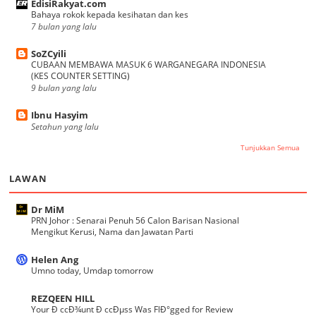
EdisiRakyat.com
Bahaya rokok kepada kesihatan dan kes
7 bulan yang lalu
SoZCyili
CUBAAN MEMBAWA MASUK 6 WARGANEGARA INDONESIA
(KES COUNTER SETTING)
9 bulan yang lalu
Ibnu Hasyim
Setahun yang lalu
Tunjukkan Semua
LAWAN
Dr MiM
PRN Johor : Senarai Penuh 56 Calon Barisan Nasional
Mengikut Kerusi, Nama dan Jawatan Parti
Helen Ang
Umno today, Umdap tomorrow
REZQEEN HILL
Your Ð ccÐ¾unt Ð ccÐµss Was FlÐ°gged for Review