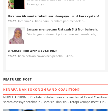
keluarganya...
Ibrahim Ali minta tubuh suruhanjaya lucut kerakyatan!
WOW.. Ibrahim Ali.. baru-baru ini dalam parlimen telah...
Jangan mengecam Ustazah Siti Nor bahyah.
Sila tengok statement printscreen kat bawah neh ; ...
GEMPAR! NIK AZIZ = AYAH PIN!
WOW.. baca petikan bawah neh pepehal. Oleh...
FEATURED POST
KENAPA NAK SOKONG GRAND COALITION?
NURUL ASYIKIN | Kita telah difahamkan apa matlamat Grand Coalition
secara asasnya setakat ini. Baca sini dan sini . Tetapi kenapa mesti Gr...