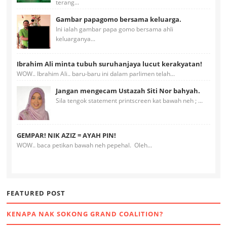
terang...
Gambar papagomo bersama keluarga.
Ini ialah gambar papa gomo bersama ahli
keluarganya...
Ibrahim Ali minta tubuh suruhanjaya lucut kerakyatan!
WOW.. Ibrahim Ali.. baru-baru ini dalam parlimen telah...
Jangan mengecam Ustazah Siti Nor bahyah.
Sila tengok statement printscreen kat bawah neh ; ...
GEMPAR! NIK AZIZ = AYAH PIN!
WOW.. baca petikan bawah neh pepehal. Oleh...
FEATURED POST
KENAPA NAK SOKONG GRAND COALITION?