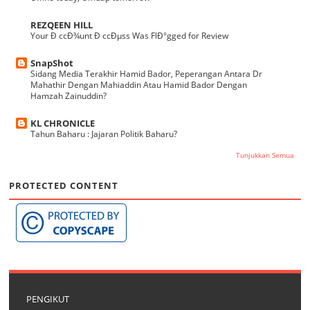
REZQEEN HILL
Your Ð ccÐ¾unt Ð ccÐµss Was FlÐ°gged for Review
SnapShot
Sidang Media Terakhir Hamid Bador, Peperangan Antara Dr
Mahathir Dengan Mahiaddin Atau Hamid Bador Dengan
Hamzah Zainuddin?
KL CHRONICLE
Tahun Baharu : Jajaran Politik Baharu?
Tunjukkan Semua
PROTECTED CONTENT
PENGIKUT