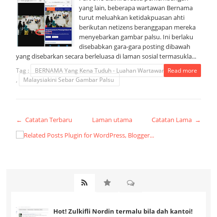
yang lain, beberapa wartawan Bernama
turut meluahkan ketidakpuasan ahti
berikutan netizens beranggapan mereka
menyebarkan gambar palsu. Ini berlaku
disebabkan gara-gara posting dibawah
yang disebarkan secara berleluasa di laman sosial termasukla...
Tag :
BERNAMA Yang Kena Tuduh - Luahan Wartawan BERNAMA.
Read more
,
Malaysiakini Sebar Gambar Palsu
← Catatan Terbaru
Laman utama
Catatan Lama →
Hot! Zulkifli Nordin termalu bila dah kantoi!