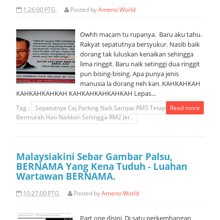
1:26:00 PTG
Posted by
Ameno World
Owhh macam tu rupanya. Baru aku tahu.
Rakyat sepatutnya bersyukur. Nasib baik
dorang tak luluskan kenaikan sehingga
lima ringgit. Baru naik setinggi dua ringgit
pun bising-bising. Apa punya jenis
manusia la dorang neh kan. KAHKAHKAH
KAHKAHKAHKAH KAHKAHKAHKAHKAH Lepas...
Tag :
Sepatutnya Caj Parking Naik Sampai RM5 Tetapi Kerajaan
Read more
Bermurah Hati Naikkan Sehingga RM2 Jer.
Malaysiakini Sebar Gambar Palsu,
BERNAMA Yang Kena Tuduh - Luahan
Wartawan BERNAMA.
10:27:00 PTG
Posted by
Ameno World
Part one disini. Di satu perkembangan