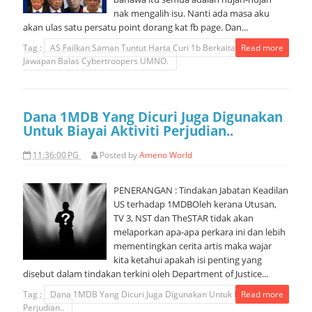
nak mengalih isu. Nanti ada masa aku
akan ulas satu persatu point dorang kat fb page. Dan...
Tag :
AS Failkan Saman Tuntut Harta Curi 1b Berkaitan 1MDB - Ini
Read more
Jawapan Balas Cybertroopers UMNO.
Dana 1MDB Yang Dicuri Juga Digunakan
Untuk Biayai Aktiviti Perjudian..
11:36:00 PG
Posted by
Ameno World
PENERANGAN : Tindakan Jabatan Keadilan
US terhadap 1MDBOleh kerana Utusan,
TV 3, NST dan TheSTAR tidak akan
melaporkan apa-apa perkara ini dan lebih
mementingkan cerita artis maka wajar
kita ketahui apakah isi penting yang
disebut dalam tindakan terkini oleh Department of Justice...
Tag :
Dana 1MDB Yang Dicuri Juga Digunakan Untuk Biayai Aktiviti
Read more
Perjudian..