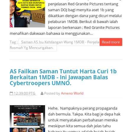
penjelasan Red Granite Pictures tentang
saman DOJ bagi menyita aset 1b yang
dikaitkan dengan dana yang dicuri melalui
pelaburan 1MDB. Berikut di bawah ialah
laporan berkenaan ; Red Granite Pictures
menafikan dakwaan bahawa ia menggunakan...
Tag :
Saman AS Isu Kehilangan Wang 1MDB - Penjelasan Anak
Read more
Rosmah Yg Mencurigakan.
AS Failkan Saman Tuntut Harta Curi 1b
Berkaitan 1MDB - Ini Jawapan Balas
Cybertroopers UMNO.
12:39:00 PTG
Posted by
Ameno World
Hehe. Nampaknya perang propaganda
dah bermula. Takpa. Kita bagi je depa hak
untuk menyatakan perbahasan mereka
meskipun kita semua dah jelas tahu
bahawa itu semua adalah hujah-hujah