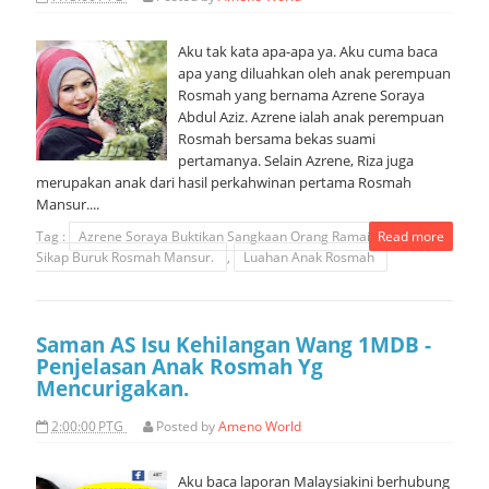
Aku tak kata apa-apa ya. Aku cuma baca
apa yang diluahkan oleh anak perempuan
Rosmah yang bernama Azrene Soraya
Abdul Aziz. Azrene ialah anak perempuan
Rosmah bersama bekas suami
pertamanya. Selain Azrene, Riza juga
merupakan anak dari hasil perkahwinan pertama Rosmah
Mansur....
Tag :
Azrene Soraya Buktikan Sangkaan Orang Ramai Tentang
Read more
Sikap Buruk Rosmah Mansur.
,
Luahan Anak Rosmah
Saman AS Isu Kehilangan Wang 1MDB -
Penjelasan Anak Rosmah Yg
Mencurigakan.
2:00:00 PTG
Posted by
Ameno World
Aku baca laporan Malaysiakini berhubung