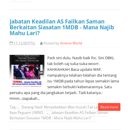
Jabatan Keadilan AS Failkan Saman
Berkaitan Siasatan 1MDB - Mana Najib
Mahu Lari?
11:12:00 PTG
Posted by
Ameno World
Park sini dulu. Nasib baik foc. Sini DBKL
tak boleh caj suka-suka woorr.
KAHKAHKAH Baca update WAF,
nampaknya telahan-telahan dia tentang
isu 1MDB pada tahun lepas semakin lama
semakin terbukti kebenarannya. Satu
persatu apa yang dia jangkakan terjadi.. Tadi katanya ;
Hmm...siapakah...
Tag :
'Datang Haid' Menyebabkan Wan Azizah Tak Layak Jadi MB
Read more
Kata Peguam UMNO.
,
Jabatan Keadilan AS Failkan Saman
Berkaitan Siasatan 1MDB - Mana Najib Mahu Lari?