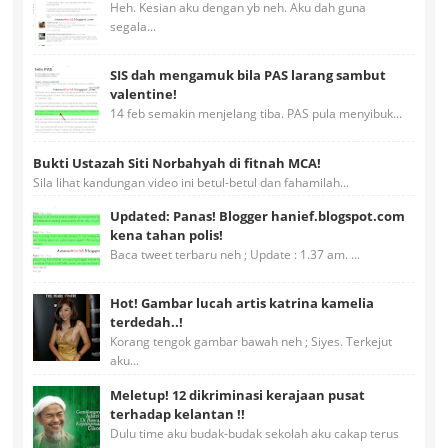
Heh. Kesian aku dengan yb neh. Aku dah guna
segala...
SIS dah mengamuk bila PAS larang sambut
valentine!
14 feb semakin menjelang tiba. PAS pula menyibuk...
Bukti Ustazah Siti Norbahyah di fitnah MCA!
Sila lihat kandungan video ini betul-betul dan fahamilah...
Updated: Panas! Blogger hanief.blogspot.com
kena tahan polis!
Baca tweet terbaru neh ; Update : 1.37 am. ...
Hot! Gambar lucah artis katrina kamelia
terdedah..!
Korang tengok gambar bawah neh ; Siyes. Terkejut
aku...
Meletup! 12 dikriminasi kerajaan pusat
terhadap kelantan !!
Dulu time aku budak-budak sekolah aku cakap terus