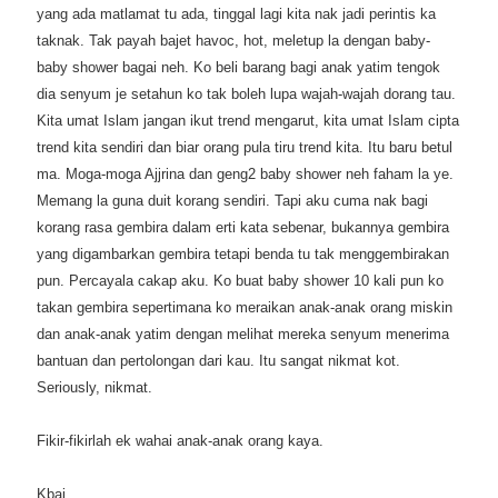
yang ada matlamat tu ada, tinggal lagi kita nak jadi perintis ka
taknak. Tak payah bajet havoc, hot, meletup la dengan baby-
baby shower bagai neh. Ko beli barang bagi anak yatim tengok
dia senyum je setahun ko tak boleh lupa wajah-wajah dorang tau.
Kita umat Islam jangan ikut trend mengarut, kita umat Islam cipta
trend kita sendiri dan biar orang pula tiru trend kita. Itu baru betul
ma. Moga-moga Ajjrina dan geng2 baby shower neh faham la ye.
Memang la guna duit korang sendiri. Tapi aku cuma nak bagi
korang rasa gembira dalam erti kata sebenar, bukannya gembira
yang digambarkan gembira tetapi benda tu tak menggembirakan
pun. Percayala cakap aku. Ko buat baby shower 10 kali pun ko
takan gembira sepertimana ko meraikan anak-anak orang miskin
dan anak-anak yatim dengan melihat mereka senyum menerima
bantuan dan pertolongan dari kau. Itu sangat nikmat kot.
Seriously, nikmat.
Fikir-fikirlah ek wahai anak-anak orang kaya.
Kbai.