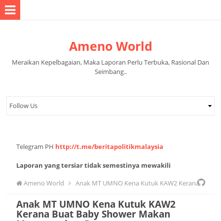
Ameno World
Meraikan Kepelbagaian, Maka Laporan Perlu Terbuka, Rasional Dan
Seimbang..
Telegram PH
http://t.me/beritapolitikmalaysia
Laporan yang tersiar tidak semestinya mewakili
pandangan pihak pentadbir halaman.
Ameno World
Anak MT UMNO Kena Kutuk KAW2 Kerana
Anak MT UMNO Kena Kutuk KAW2
Buat Baby Shower Makan Menggunakan Pampers
Kerana Buat Baby Shower Makan