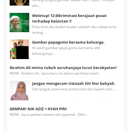
aku...
Meletup! 12 dikriminasi kerajaan pusat
terhadap kelantan !!
Dulu time aku budak-budak sekolah aku cakap terus
terang...
Gambar papagomo bersama keluarga.
Ini ialah gambar papa gomo bersama ahli
keluarganya...
Ibrahim Ali minta tubuh suruhanjaya lucut kerakyatan!
WOW.. Ibrahim Ali.. baru-baru ini dalam parlimen telah...
Jangan mengecam Ustazah Siti Nor bahyah.
Sila tengok statement printscreen kat bawah neh ; ...
GEMPAR! NIK AZIZ = AYAH PIN!
WOW.. baca petikan bawah neh pepehal. Oleh...