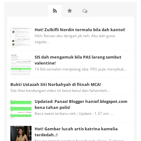
Hot! Zulkifli Nordin termalu bila dah kantoi!
Heh. Kesian aku dengan yb neh. Aku dah guna
segala...
SIS dah mengamuk bila PAS larang sambut
valentine!
14 feb semakin menjelang tiba. PAS pula menyibuk...
Bukti Ustazah Siti Norbahyah di fitnah MCA!
Sila lihat kandungan video ini betul-betul dan fahamilah...
Updated: Panas! Blogger hanief.blogspot.com
kena tahan polis!
Baca tweet terbaru neh ; Update : 1.37 am. ...
Hot! Gambar lucah artis katrina kamelia
terdedah..!
Korang tengok gambar bawah neh ; Siyes. Terkejut