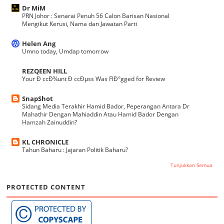
Dr MiM
PRN Johor : Senarai Penuh 56 Calon Barisan Nasional
Mengikut Kerusi, Nama dan Jawatan Parti
Helen Ang
Umno today, Umdap tomorrow
REZQEEN HILL
Your Ð ccÐ¾unt Ð ccÐµss Was FlÐ°gged for Review
SnapShot
Sidang Media Terakhir Hamid Bador, Peperangan Antara Dr
Mahathir Dengan Mahiaddin Atau Hamid Bador Dengan
Hamzah Zainuddin?
KL CHRONICLE
Tahun Baharu : Jajaran Politik Baharu?
Tunjukkan Semua
PROTECTED CONTENT