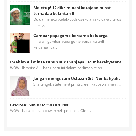
Meletup! 12 dikriminasi kerajaan pusat
terhadap kelantan !!
Dulu time aku budak-budak sekolah aku cakap terus
terang...
Gambar papagomo bersama keluarga.
Ini ialah gambar papa gomo bersama ahli
keluarganya...
Ibrahim Ali minta tubuh suruhanjaya lucut kerakyatan!
WOW.. Ibrahim Ali.. baru-baru ini dalam parlimen telah...
Jangan mengecam Ustazah Siti Nor bahyah.
Sila tengok statement printscreen kat bawah neh ; ...
GEMPAR! NIK AZIZ = AYAH PIN!
WOW.. baca petikan bawah neh pepehal. Oleh...