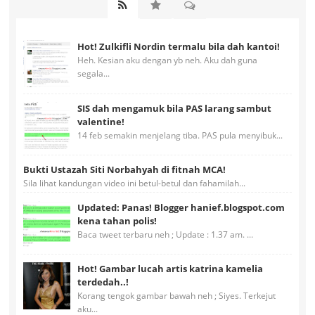
Hot! Zulkifli Nordin termalu bila dah kantoi!
Heh. Kesian aku dengan yb neh. Aku dah guna
segala...
SIS dah mengamuk bila PAS larang sambut
valentine!
14 feb semakin menjelang tiba. PAS pula menyibuk...
Bukti Ustazah Siti Norbahyah di fitnah MCA!
Sila lihat kandungan video ini betul-betul dan fahamilah...
Updated: Panas! Blogger hanief.blogspot.com
kena tahan polis!
Baca tweet terbaru neh ; Update : 1.37 am. ...
Hot! Gambar lucah artis katrina kamelia
terdedah..!
Korang tengok gambar bawah neh ; Siyes. Terkejut
aku...