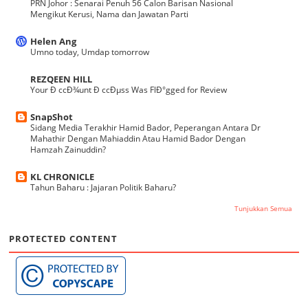
PRN Johor : Senarai Penuh 56 Calon Barisan Nasional
Mengikut Kerusi, Nama dan Jawatan Parti
Helen Ang
Umno today, Umdap tomorrow
REZQEEN HILL
Your Ð ccÐ¾unt Ð ccÐµss Was FlÐ°gged for Review
SnapShot
Sidang Media Terakhir Hamid Bador, Peperangan Antara Dr
Mahathir Dengan Mahiaddin Atau Hamid Bador Dengan
Hamzah Zainuddin?
KL CHRONICLE
Tahun Baharu : Jajaran Politik Baharu?
Tunjukkan Semua
PROTECTED CONTENT