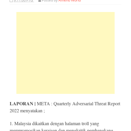
9:11:00 PTG
Posted by
Ameno World
LAPORAN |
META : Quarterly Adversarial Threat Report
2022 menyatakan ;
1. Malaysia
dikaitkan dengan halaman troll yang
mempromosikan kerajaan dan mengkritik pembangkang.