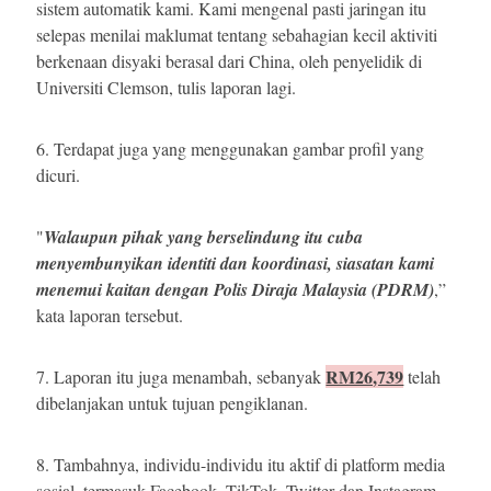
sistem automatik kami. Kami mengenal pasti jaringan itu
selepas menilai maklumat tentang sebahagian kecil aktiviti
berkenaan disyaki berasal dari China, oleh penyelidik di
Universiti Clemson, tulis laporan lagi.
6. Terdapat juga yang menggunakan gambar profil yang
dicuri.
"
Walaupun pihak yang berselindung itu cuba
menyembunyikan identiti dan koordinasi, siasatan kami
menemui kaitan dengan Polis Diraja Malaysia (PDRM)
,”
kata laporan tersebut.
RM26,739
7. Laporan itu juga menambah,
sebanyak
telah
dibelanjakan untuk tujuan pengiklanan.
8. Tambahnya, individu-individu itu aktif di platform media
sosial, termasuk Facebook, TikTok, Twitter dan Instagram,