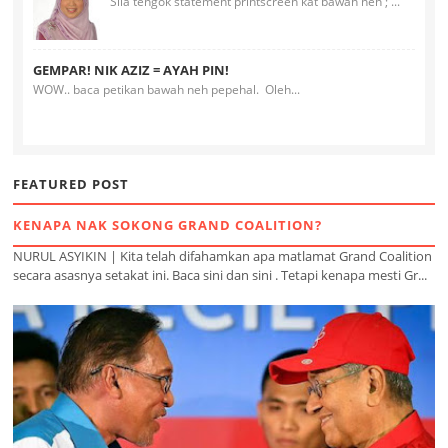
Sila tengok statement printscreen kat bawah neh ; ...
GEMPAR! NIK AZIZ = AYAH PIN!
WOW.. baca petikan bawah neh pepehal. Oleh...
FEATURED POST
KENAPA NAK SOKONG GRAND COALITION?
NURUL ASYIKIN | Kita telah difahamkan apa matlamat Grand Coalition
secara asasnya setakat ini. Baca sini dan sini . Tetapi kenapa mesti Gr...