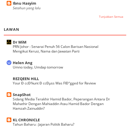
Ibnu Hasyim
Setahun yang lalu
Tunjukkan Semua
LAWAN
Dr MiM
PRN Johor : Senarai Penuh 56 Calon Barisan Nasional
Mengikut Kerusi, Nama dan Jawatan Parti
Helen Ang
Umno today, Umdap tomorrow
REZQEEN HILL
Your Ð ccÐ¾unt Ð ccÐµss Was FlÐ°gged for Review
SnapShot
Sidang Media Terakhir Hamid Bador, Peperangan Antara Dr
Mahathir Dengan Mahiaddin Atau Hamid Bador Dengan
Hamzah Zainuddin?
KL CHRONICLE
Tahun Baharu : Jajaran Politik Baharu?