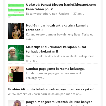
Updated: Panas! Blogger hanief.blogspot.com
kena tahan polis!
Baca tweet terbaru neh ; Update : 1.37 am. ...
Hot! Gambar lucah artis katrina kamelia
terdedah..!
Korang tengok gambar bawah neh ; Siyes. Terkejut
aku...
Meletup! 12 dikriminasi kerajaan pusat
terhadap kelantan !!
Dulu time aku budak-budak sekolah aku cakap terus
terang...
Gambar papagomo bersama keluarga.
Ini ialah gambar papa gomo bersama ahli
keluarganya...
Ibrahim Ali minta tubuh suruhanjaya lucut kerakyatan!
WOW.. Ibrahim Ali.. baru-baru ini dalam parlimen telah...
Jangan mengecam Ustazah Siti Nor bahyah.