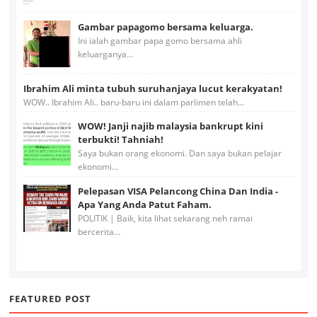
Gambar papagomo bersama keluarga.
Ini ialah gambar papa gomo bersama ahli
keluarganya...
Ibrahim Ali minta tubuh suruhanjaya lucut kerakyatan!
WOW.. Ibrahim Ali.. baru-baru ini dalam parlimen telah...
WOW! Janji najib malaysia bankrupt kini
terbukti! Tahniah!
Saya bukan orang ekonomi. Dan saya bukan pelajar
ekonomi...
Pelepasan VISA Pelancong China Dan India -
Apa Yang Anda Patut Faham.
POLITIK | Baik, kita lihat sekarang neh ramai
bercerita...
FEATURED POST