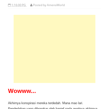
1:16:00 PG
Posted by
AmenoWorld
Wowww...
Akhirnya konspirasi mereka terdedah. Mana mao lari.
Pendedahan yang dibongkar oleh hanief pada awalnya akhirnya