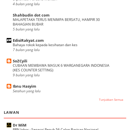
4 bulan yang lalu
Shahbudin dot com
MALAPETAKA TERUS MENIMPA BERSATU, HAMPIR 30
BAHAGIAN BUBAR
5 bulan yang lalu
EdisiRakyat.com
Bahaya rokok kepada kesihatan dan kes
7 bulan yang lalu
SoZCyili
CUBAAN MEMBAWA MASUK 6 WARGANEGARA INDONESIA
(KES COUNTER SETTING)
9 bulan yang lalu
Ibnu Hasyim
Setahun yang lalu
Tunjukkan Semua
LAWAN
Dr MiM
PRN Johor : Senarai Penuh 56 Calon Barisan Nasional