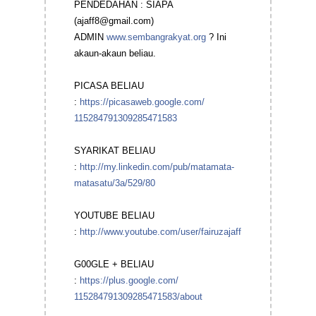
PENDEDAHAN : SIAPA
(ajaff8@gmail.com)
ADMIN
www.sembangrakyat.org
? Ini
akaun-akaun beliau.
PICASA BELIAU
:
https://picasaweb.google.com/
115284791309285471583
SYARIKAT BELIAU
:
http://my.linkedin.com/pub/
matamata-
matasatu/3a/529/80
YOUTUBE BELIAU
:
http://www.youtube.com/user/
fairuzajaff
G00GLE + BELIAU
:
https://plus.google.com/
115284791309285471583/about