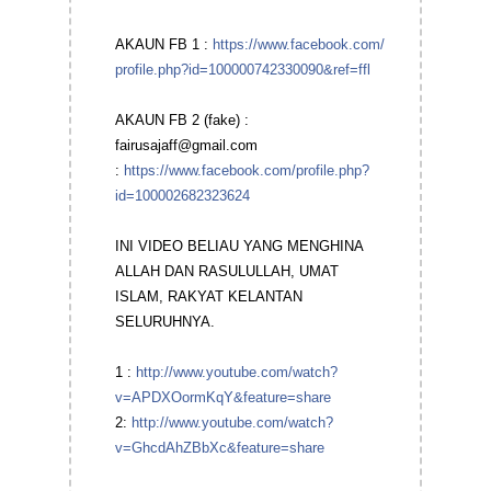
AKAUN FB 1 :
https://www.facebook.com/
profile.php?id=100000742330090&
ref=ffl
AKAUN FB 2 (fake) :
fairusajaff@gmail.com
:
https://www.facebook.com/
profile.php?
id=100002682323624
INI VIDEO BELIAU YANG MENGHINA
ALLAH DAN RASULULLAH, UMAT
ISLAM, RAKYAT KELANTAN
SELURUHNYA.
1 :
http://www.youtube.com/
watch?
v=APDXOormKqY&feature=sha
re
2:
http://www.youtube.com/
watch?
v=GhcdAhZBbXc&feature=sha
re