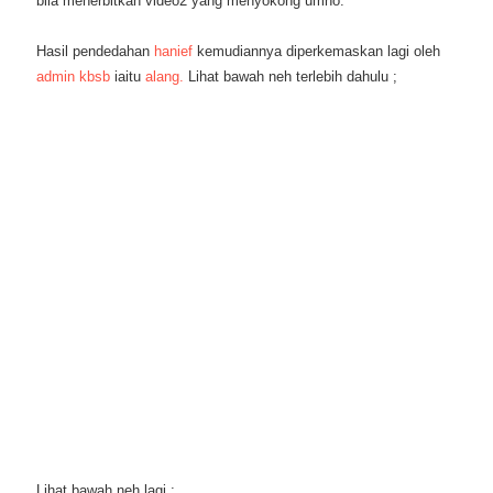
bila menerbitkan video2 yang menyokong umno.
Hasil pendedahan
hanief
kemudiannya diperkemaskan lagi oleh
admin kbsb
iaitu
alang.
Lihat bawah neh terlebih dahulu ;
Lihat bawah neh lagi ;