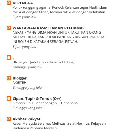
KERENGGA
Politik tunggang agama, Pondok Kelantan tegur Hadi: Islam
tak kuat dengan fitnah, Melayu tak kuat dengan ketakutan
3 jam yang lalu
WARTAWAN RASMI LAMAN REFORMASI
NERATIF YANG DIMAINKAN UNTUK TAKUTKAN ORANG
MELAYU. KERAJAAN PULAK PANDANG RINGAN. PADA HAL
INI BOLEH DIKATAKAN SEBAGAI FITNAH.
3 jam yang lalu
.
BN Jangan Jadi Lembu Dicucuk Hidung
Seminggu yang lalu
Blogger
NGETEH
3 minggu yang lalu
Cipan, Tapir & Tenuk (C++)
Simpan Sini Buat Kenangan.... Hahahaha
3 minggu yang lalu
Akhbar Rakyat
Kapal Malaysia Selamat Melintasi Selat Hormuz, Kejayaan
Diplomasi Perdana Menteri