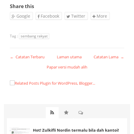
Share this
Google
Facebook
Twitter
More
Tag :
sembang rakyat
← Catatan Terbaru
Laman utama
Catatan Lama →
Papar versi mudah alih
Hot! Zulkifli Nordin termalu bila dah kantoi!