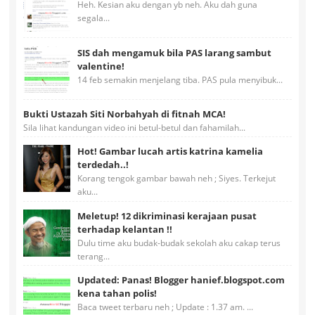
Heh. Kesian aku dengan yb neh. Aku dah guna
segala...
SIS dah mengamuk bila PAS larang sambut
valentine!
14 feb semakin menjelang tiba. PAS pula menyibuk...
Bukti Ustazah Siti Norbahyah di fitnah MCA!
Sila lihat kandungan video ini betul-betul dan fahamilah...
Hot! Gambar lucah artis katrina kamelia
terdedah..!
Korang tengok gambar bawah neh ; Siyes. Terkejut
aku...
Meletup! 12 dikriminasi kerajaan pusat
terhadap kelantan !!
Dulu time aku budak-budak sekolah aku cakap terus
terang...
Updated: Panas! Blogger hanief.blogspot.com
kena tahan polis!
Baca tweet terbaru neh ; Update : 1.37 am. ...