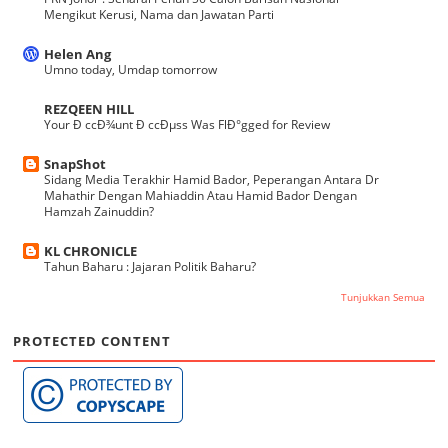
Mengikut Kerusi, Nama dan Jawatan Parti
Helen Ang
Umno today, Umdap tomorrow
REZQEEN HILL
Your Ð ccÐ¾unt Ð ccÐµss Was FlÐ°gged for Review
SnapShot
Sidang Media Terakhir Hamid Bador, Peperangan Antara Dr
Mahathir Dengan Mahiaddin Atau Hamid Bador Dengan
Hamzah Zainuddin?
KL CHRONICLE
Tahun Baharu : Jajaran Politik Baharu?
Tunjukkan Semua
PROTECTED CONTENT