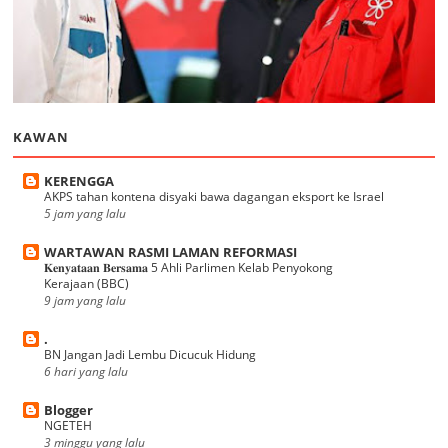
KAWAN
KERENGGA
AKPS tahan kontena disyaki bawa dagangan eksport ke Israel
5 jam yang lalu
WARTAWAN RASMI LAMAN REFORMASI
𝐊𝐞𝐧𝐲𝐚𝐭𝐚𝐚𝐧 𝐁𝐞𝐫𝐬𝐚𝐦𝐚 5 Ahli Parlimen Kelab Penyokong
Kerajaan (BBC)
9 jam yang lalu
.
BN Jangan Jadi Lembu Dicucuk Hidung
6 hari yang lalu
Blogger
NGETEH
3 minggu yang lalu