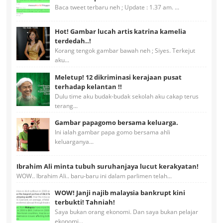
Baca tweet terbaru neh ; Update : 1.37 am. ...
Hot! Gambar lucah artis katrina kamelia
terdedah..!
Korang tengok gambar bawah neh ; Siyes. Terkejut
aku...
Meletup! 12 dikriminasi kerajaan pusat
terhadap kelantan !!
Dulu time aku budak-budak sekolah aku cakap terus
terang...
Gambar papagomo bersama keluarga.
Ini ialah gambar papa gomo bersama ahli
keluarganya...
Ibrahim Ali minta tubuh suruhanjaya lucut kerakyatan!
WOW.. Ibrahim Ali.. baru-baru ini dalam parlimen telah...
WOW! Janji najib malaysia bankrupt kini
terbukti! Tahniah!
Saya bukan orang ekonomi. Dan saya bukan pelajar
ekonomi...