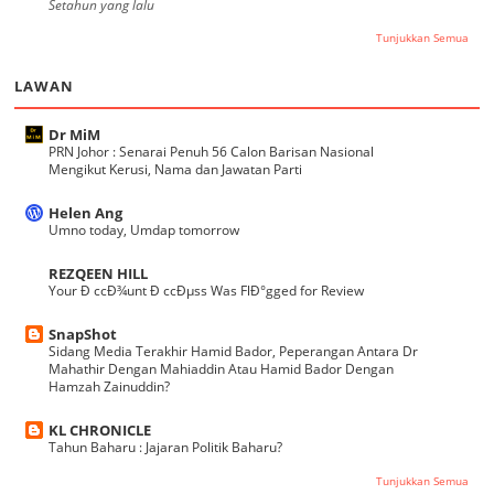
Setahun yang lalu
Tunjukkan Semua
LAWAN
Dr MiM
PRN Johor : Senarai Penuh 56 Calon Barisan Nasional
Mengikut Kerusi, Nama dan Jawatan Parti
Helen Ang
Umno today, Umdap tomorrow
REZQEEN HILL
Your Ð ccÐ¾unt Ð ccÐµss Was FlÐ°gged for Review
SnapShot
Sidang Media Terakhir Hamid Bador, Peperangan Antara Dr
Mahathir Dengan Mahiaddin Atau Hamid Bador Dengan
Hamzah Zainuddin?
KL CHRONICLE
Tahun Baharu : Jajaran Politik Baharu?
Tunjukkan Semua