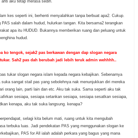
 ahti aku tetap merasa sedih.
am kes seperti ini, berhenti menyalahkan tanpa berbuat apa2. Cukup.
 PAS salah dalam hudud, hulurkan tangan. Kita bersama2 terangkan
akat apa itu HUDUD. Bukannya memberikan ruang dan peluang untuk
menghina hudud.
a ko ten
gok, sejak2 pas berkawan dengan dap
slogan negara
tukar. Sah2 pas dah berubah jadi lebih teruk admin wehhhh..
 pas tukar slogan negara islam kepada negara kebajikan. Sebenarnya
a suka sangat stail pas yang sebolehnya nak menunjukkan diri mereka
ari orang lain, parti lain dan etc. Aku tak suka. Sama seperti aku tak
afirkan sesiapa, sesiapa setankan sesiapa, sesiapa sesatkan sesiapa,
dkan kenapa, aku tak suka langsung. kenapa?
erpendapat, selagi kita belum mati, ruang untuk kita mengubah
asa terbuka luas. Jadi pendekatan PAS yang menggunakan slogan ke
rkebajikan, PAS for All ialah adalah perkara yang bagus yang mana