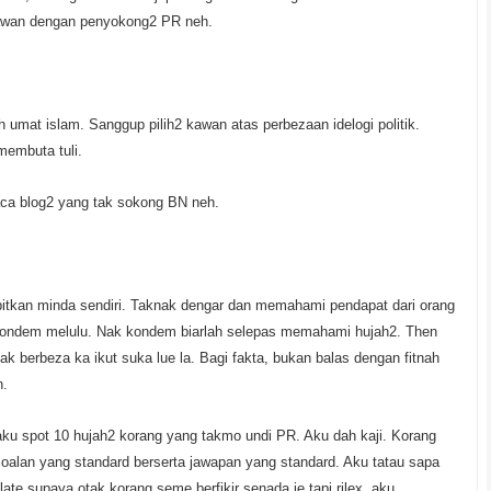
awan dengan penyokong2 PR neh.
umat islam. Sanggup pilih2 kawan atas perbezaan idelogi politik.
membuta tuli.
ca blog2 yang tak sokong BN neh.
tkan minda sendiri. Taknak dengar dan memahami pendapat dari orang
kondem melulu. Nak kondem biarlah selepas memahami hujah2. Then
ak berbeza ka ikut suka lue la. Bagi fakta, bukan balas dengan fitnah
h.
aku spot 10 hujah2 korang yang takmo undi PR. Aku dah kaji. Korang
oalan yang standard berserta jawapan yang standard. Aku tatau sapa
ate supaya otak korang seme berfikir senada je tapi rilex, aku