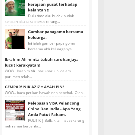
kerajaan pusat terhadap
kelantan !!
Dulu time aku budak-budak
sekolah aku cakap terus terang...
Gambar papagomo bersama
keluarga.
Ini ialah gambar papa gomo
bersama ahli keluarganya...
Ibrahim Ali minta tubuh suruhanjaya
lucut kerakyatan!
WOW.. Ibrahim Ali.. baru-baru ini dalam
parlimen telah...
GEMPAR! NIK AZIZ = AYAH PIN!
WOW.. baca petikan bawah neh pepehal. Oleh...
Pelepasan VISA Pelancong
China Dan India - Apa Yang
Anda Patut Faham.
POLITIK | Baik, kita lihat sekarang
neh ramai bercerita...