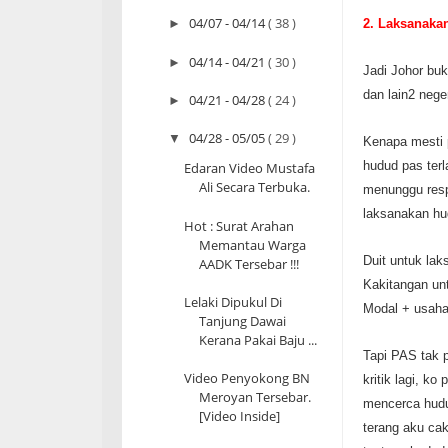
04/07 - 04/14
( 38 )
2. Laksanakan
►
04/14 - 04/21
( 30 )
►
Jadi Johor buk
dan lain2 nege
04/21 - 04/28
( 24 )
►
04/28 - 05/05
( 29 )
▼
Kenapa mesti 
hudud pas ter
Edaran Video Mustafa
Ali Secara Terbuka.
menunggu resp
laksanakan hu
Hot : Surat Arahan
Memantau Warga
Duit untuk la
AADK Tersebar !!!
Kakitangan unt
Lelaki Dipukul Di
Modal + usaha
Tanjung Dawai
Kerana Pakai Baju ...
Tapi PAS tak p
Video Penyokong BN
kritik lagi, k
Meroyan Tersebar.
mencerca hudud
[Video Inside]
terang aku cak