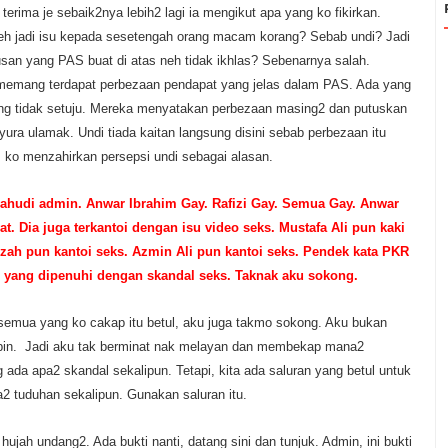
 terima je sebaik2nya lebih2 lagi ia mengikut apa yang ko fikirkan.
leh jadi isu kepada sesetengah orang macam korang? Sebab undi? Jadi
san yang PAS buat di atas neh tidak ikhlas? Sebenarnya salah.
emang terdapat perbezaan pendapat yang jelas dalam PAS. Ada yang
ang tidak setuju. Mereka menyatakan perbezaan masing2 dan putuskan
yura ulamak. Undi tiada kaitan langsung disini sebab perbezaan itu
 ko menzahirkan persepsi undi sebagai alasan.
yahudi admin. Anwar Ibrahim Gay. Rafizi Gay. Semua Gay. Anwar
at. Dia juga terkantoi dengan isu video seks. Mustafa Ali pun kaki
zzah pun kantoi seks. Azmin Ali pun kantoi seks. Pendek kata PKR
i yang dipenuhi dengan skandal seks. Taknak aku sokong.
 semua yang ko cakap itu betul, aku juga takmo sokong. Aku bukan
pin. Jadi aku tak berminat nak melayan dan membekap mana2
ada apa2 skandal sekalipun. Tetapi, kita ada saluran yang betul untuk
2 tuduhan sekalipun. Gunakan saluran itu.
hujah undang2. Ada bukti nanti, datang sini dan tunjuk. Admin, ini bukti