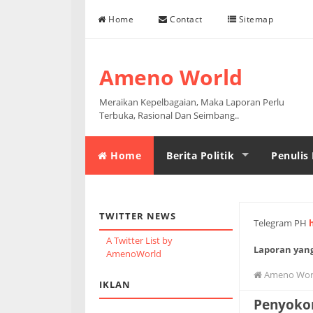
Skip to content
Home
Contact
Sitemap
Ameno World
Meraikan Kepelbagaian, Maka Laporan Perlu
Terbuka, Rasional Dan Seimbang..
Home
Berita Politik
Penulis 
TWITTER NEWS
Telegram PH
A Twitter List by
Laporan yang
AmenoWorld
halaman.
Ameno Wor
IKLAN
Penyoko