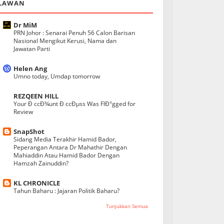
LAWAN
Dr MiM
PRN Johor : Senarai Penuh 56 Calon Barisan
Nasional Mengikut Kerusi, Nama dan
Jawatan Parti
Helen Ang
Umno today, Umdap tomorrow
REZQEEN HILL
Your Ð ccÐ¾unt Ð ccÐµss Was FlÐ°gged for
Review
SnapShot
Sidang Media Terakhir Hamid Bador,
Peperangan Antara Dr Mahathir Dengan
Mahiaddin Atau Hamid Bador Dengan
Hamzah Zainuddin?
KL CHRONICLE
Tahun Baharu : Jajaran Politik Baharu?
Tunjukkan Semua