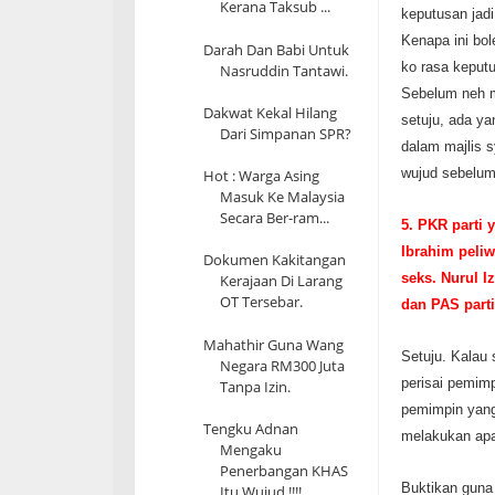
Kerana Taksub ...
keputusan jadi
Kenapa ini bo
Darah Dan Babi Untuk
ko rasa keputu
Nasruddin Tantawi.
Sebelum neh m
Dakwat Kekal Hilang
setuju, ada y
Dari Simpanan SPR?
dalam majlis s
wujud sebelum
Hot : Warga Asing
Masuk Ke Malaysia
Secara Ber-ram...
5. PKR parti 
Ibrahim peliw
Dokumen Kakitangan
seks. Nurul I
Kerajaan Di Larang
OT Tersebar.
dan PAS part
Mahathir Guna Wang
Setuju. Kalau
Negara RM300 Juta
perisai pemim
Tanpa Izin.
pemimpin yang 
Tengku Adnan
melakukan apa
Mengaku
Penerbangan KHAS
Buktikan guna 
Itu Wujud !!!!