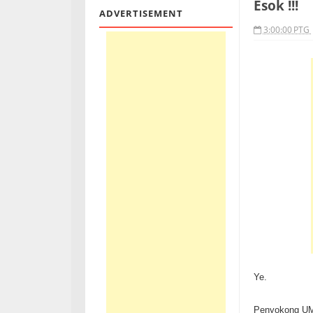
Esok !!!
ADVERTISEMENT
3:00:00 PTG
Ye.
Penyokong UMN