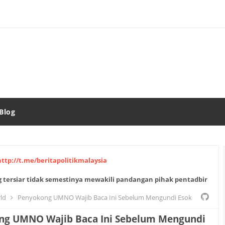
Blog
http://t.me/beritapolitikmalaysia
 tersiar tidak semestinya mewakili pandangan pihak pentadbir
ld
Penyokong UMNO Wajib Baca Ini Sebelum Mengundi Esok
ng UMNO Wajib Baca Ini Sebelum Mengundi