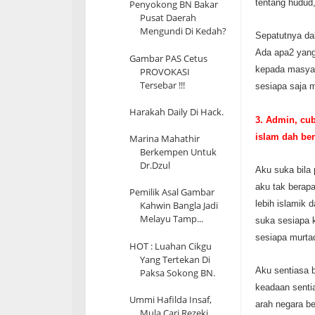
tentang hudud,
Penyokong BN Bakar
Pusat Daerah
Mengundi Di Kedah?
Sepatutnya dal
Ada apa2 yang
Gambar PAS Cetus
kepada masyar
PROVOKASI
Tersebar !!!
sesiapa saja 
Harakah Daily Di Hack.
3. Admin, cub
islam da
h ber
Marina Mahathir
Berkempen Untuk
Dr.Dzul
Aku suka bila
aku tak berap
Pemilik Asal Gambar
lebih islamik d
Kahwin Bangla Jadi
Melayu Tamp...
suka sesiapa k
sesiapa murta
HOT : Luahan Cikgu
Yang Tertekan Di
Aku sentiasa b
Paksa Sokong BN.
keadaan senti
Ummi Hafilda Insaf,
arah negara be
Mula Cari Rezeki