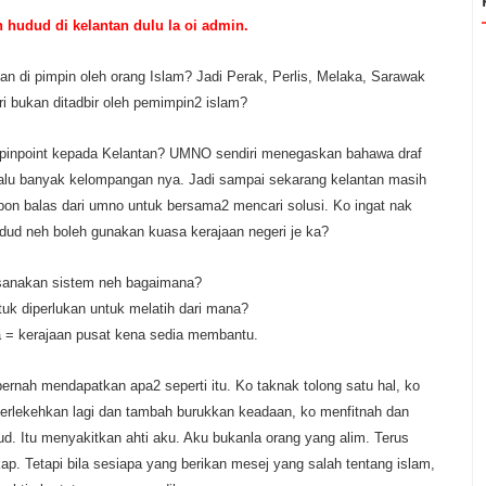
 hudud di kelantan dulu la oi admin.
an di pimpin oleh orang Islam? Jadi Perak, Perlis, Melaka, Sarawak
ri bukan ditadbir oleh pemimpin2 islam?
pinpoint kepada Kelantan? UMNO sendiri menegaskan bahawa draf
lalu banyak kelompangan nya. Jadi sampai sekarang kelantan masih
on balas dari umno untuk bersama2 mencari solusi. Ko ingat nak
dud neh boleh gunakan kuasa kerajaan negeri je ka?
ksanakan sistem neh bagaimana?
uk diperlukan untuk melatih dari mana?
 = kerajaan pusat kena sedia membantu.
ernah mendapatkan apa2 seperti itu. Ko taknak tolong satu hal, ko
o perlekehkan lagi dan tambah burukkan keadaan, ko menfitnah dan
. Itu menyakitkan ahti aku. Aku bukanla orang yang alim. Terus
ap. Tetapi bila sesiapa yang berikan mesej yang salah tentang islam,