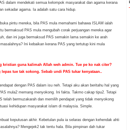
PAS dalam mendekati semua kelompok masyarakat dan agama kerana
an sekadar agama. Ia adalah satu cara hidup.
buka pintu mereka, bila PAS mula memahami bahawa ISLAM ialah
itu bermaksud PAS mula mengubah corak perjuangan mereka agar
ruh, dan ini juga bermaksud PAS semakin lama semakin ke arah
 masalahnya? Ini kebaikan kerana PAS yang tertutup kini mula
 kristian guna kalimah Allah weh admin. Tue pe ko nak citer?
lepas tue tak sokong. Sebab undi PAS tukar kenyataan..
endapat dengan PAS dalam isu neh. Tetapi aku akan beritahu hal yang
AS mula2 memang menyokong. Ini fakta. Takmo cakap tipu2. Tetapi
AS telah bermuzakarah dan memilih pendapat yang tidak menyokong
ituasi kehidupan masyarakat islam di malaysia. Simple.
buat keputusan akhir. Kebetulan pula ia selaras dengan kehendak ahti
asalahnya? Mengejek2 tak tentu hala. Bila pimpinan dah tukar