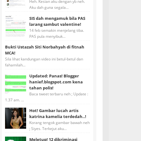
Heh. Kesian aku dengan yb neh.
Aku dah guna segala...
SIS dah mengamuk bila PAS
larang sambut valentine!
14 feb semakin menjelang tiba.
PAS pula menyibuk...
Bukti Ustazah Siti Norbahyah di fitnah
MCA!
Sila lihat kandungan video ini betul-betul dan
fahamilah...
Updated: Panas! Blogger
hanief.blogspot.com kena
tahan polis!
Baca tweet terbaru neh ; Update :
1.37 am. ...
Hot! Gambar lucah artis
katrina kamelia terdedah..!
Korang tengok gambar bawah neh
; Siyes. Terkejut aku...
Meletup! 12 dikriminasi