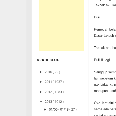
Taknak aku k
Puiii !!
Pemecah belah 
Dasar taksub 
Taknak aku ba
ARKIB BLOG
Puiiiiiii lagi.
2010
( 22 )
►
Sanggup sempi
lain sebelum 
2011
( 1037 )
►
nak bidas ka n
mahupun luca
2012
( 1283 )
►
2013
( 1012 )
▼
Oke. Kat sini 
01/06 - 01/13
( 27 )
seme ada pers
►
sediakan templ