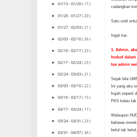
01/13 - 01/20
( 17 )
►
cadangkan kor
01/20 - 01/27
( 20 )
►
Satu undi unt
01/27 - 02/03
( 21 )
►
Ingat tue.
02/03 - 02/10
( 26 )
►
1. Admin, ak
02/10 - 02/17
( 23 )
►
hudud dalam 
02/17 - 02/24
( 23 )
►
tue admin we
02/24 - 03/03
( 21 )
►
Sejak bila UM
03/03 - 03/10
( 22 )
►
Ini yang aku s
hujah seperti 
03/10 - 03/17
( 15 )
►
PAS kalau tak
03/17 - 03/24
( 17 )
►
Walaupun HUDU
03/24 - 03/31
( 23 )
►
bahawa mereka
betul tak betu
03/31 - 04/07
( 36 )
►