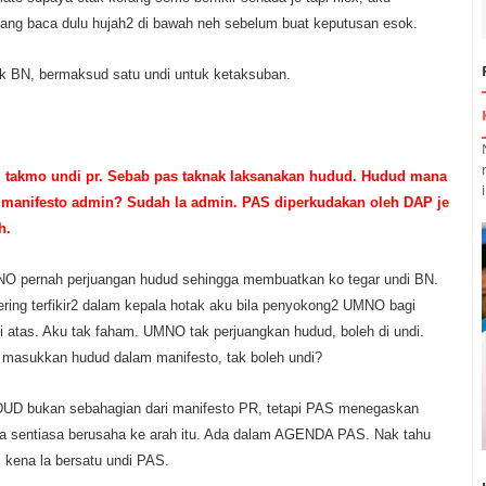
ang baca dulu hujah2 di bawah neh sebelum buat keputusan esok.
uk BN, bermaksud satu undi untuk ketaksuban.
u takmo undi pr. Sebab pas taknak laksanakan hudud. Hudud mana
manifesto admin? Sudah la admin. PAS diperkudakan oleh DAP je
h.
NO pernah perjuangan hudud sehingga membuatkan ko tegar undi BN.
ering terfikir2 dalam kepala hotak aku bila penyokong2 UMNO bagi
di atas. Aku tak faham. UMNO tak perjuangkan hudud, boleh di undi.
 masukkan hudud dalam manifesto, tak boleh undi?
D bukan sebahagian dari manifesto PR, tetapi PAS menegaskan
 sentiasa berusaha ke arah itu. Ada dalam AGENDA PAS. Nak tahu
l, kena la bersatu undi PAS.