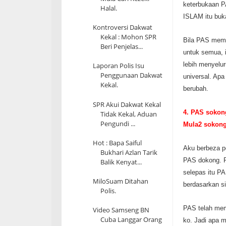
keterbukaan 
Halal.
ISLAM itu buk
Kontroversi Dakwat
Kekal : Mohon SPR
Bila PAS mem
Beri Penjelas...
untuk semua, 
lebih menyelu
Laporan Polis Isu
Penggunaan Dakwat
universal. Apa
Kekal.
berubah.
SPR Akui Dakwat Kekal
4. PAS sokong
Tidak Kekal, Aduan
Pengundi ...
Mula2 sokong 
Hot : Bapa Saiful
Aku berbeza p
Bukhari Azlan Tarik
PAS dokong. P
Balik Kenyat...
selepas itu P
MiloSuam Ditahan
berdasarkan s
Polis.
PAS telah mem
Video Samseng BN
Cuba Langgar Orang
ko. Jadi apa m